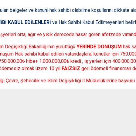
ulan belgeler ve kanuni hak sahibi olabilme koşullarını dikkate ala
İBİ KABUL EDİLENLERİ
ve Hak Sahibi Kabul Edilmeyenleri belirl
şyerleri orta, ağır ve yıkık derecede hasar gören afetzede vatand
lim
Değişikliği Bakanlığı’nın
yürüttüğü
YERİNDE DÖNÜŞÜM
hak s
Dönüşüm
Hak sahibi
kabul
edilen vatandaşlara
; konutlar için 750.0
 750.000,00₺ hibe+ 1.000.000,00₺ kredi , iş yerleri
için 400.000,00
i ödemesiz olmak üzere 10 yıl
FAİZSİZ
geri ödemeli finansman de
lgi Çevre, Şehircilik ve İklim Değişikliği İl Müdürlüklerine başvuru y