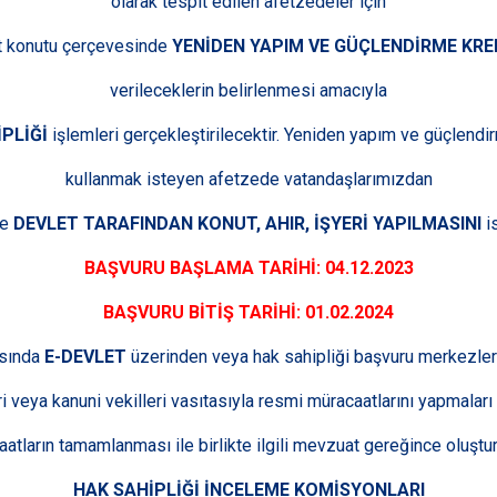
olarak tespit edilen afetzedeler için
t konutu çerçevesinde
YENİDEN YAPIM VE GÜÇLENDİRME KRE
verileceklerin belirlenmesi amacıyla
İPLİĞİ
işlemleri gerçekleştirilecektir. Yeniden yapım ve güçlendi
kullanmak isteyen afetzede vatandaşlarımızdan
ne
DEVLET TARAFINDAN KONUT, AHIR, İŞYERİ YAPILMASINI
i
BAŞVURU BAŞLAMA TARİHİ:
04.12.2023
BAŞVURU BİTİŞ TARİHİ:
01.02.2024
asında
E-DEVLET
üzerinden veya hak sahipliği başvuru merkezleri
i veya kanuni vekilleri vasıtasıyla resmi müracaatlarını yapmalar
atların tamamlanması ile birlikte ilgili mevzuat gereğince oluştu
HAK SAHİPLİĞİ İNCELEME KOMİSYONLARI