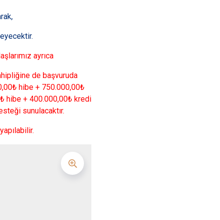
rak,
eyecektir.
aşlarımız ayrıca
ahipliğine de
başvuruda
00,00₺ hibe + 750.000,00
₺
₺ hibe + 400.000,00₺ kredi
steği sunulacaktır.
apılabilir.