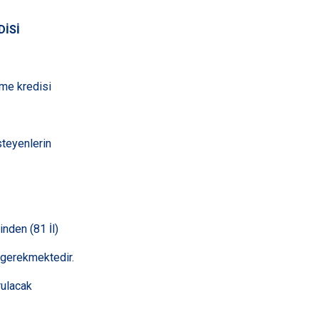
DİSİ
rme kredisi
steyenlerin
nden (81 İl)
ı gerekmektedir.
rulacak