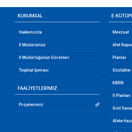
KURUMSAL
E-KÜTÜP
Hakkımızda
Mevzuat
İl Müdürümüz
Afet Rapor
İl Müdürlüğünün Görevleri
Planlar
Teşkilat Şeması
Sözlükler
KBRN
FAALİYETLERİMİZ
İl Planları
Projelerimiz
Sivil Sav
Afete Hazı