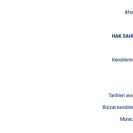
Afe
HAK SAH
Kendileri
Tarihleri ar
Bizzat kendiler
Müraca