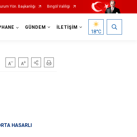
Durum Yön. Başkanlığı
Bingöl Valiliği
PHANE
GÜNDEM
İLETİŞİM
18
°C
 ORTA HASARLI