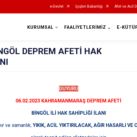
e-Devlet
İçişleri Bakanlığı
Afet ve Acil 
KURUMSAL
FAALİYETLERİMİZ
E-KÜTÜ
AFAD İl Müdürlükleri
İNGÖL DEPREM AFETİ HAK
NI
DUYURU
06.02.2023 KAHRAMANMARAŞ DEPREM AFETİ
BİNGÖL İLİ HAK SAHİPLİĞİ İLANI
ahır ve samanlık;
YIKIK, ACİL YIKTIRILACAK, AĞIR HASARLI VE