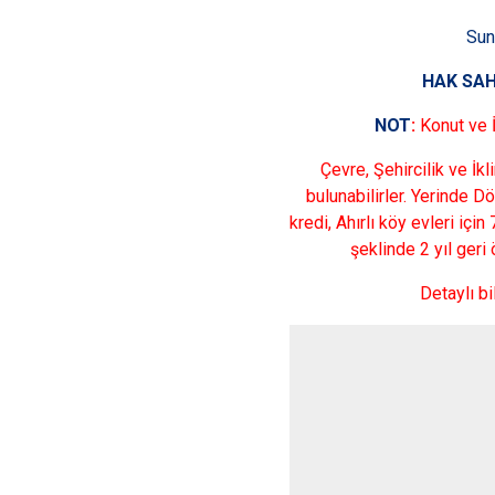
Sun
HAK SAH
NOT
:
Konut ve İ
Çevre
, Şehircilik ve İk
bulunabilirler
. Yerinde 
kredi
,
Ahırlı
köy evleri için
şeklinde 2 yıl ger
Detaylı bi